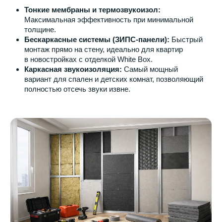
Где шумоизоляция
обязательна?
Если бюджет ограничен, в московской квартире стоит
сосредоточиться на критических зонах:
Спальня:
Смежная стена с соседями или
лифтовой шахтой.
Детская:
Чтобы шум из гостиной не мешал сну
ребенка.
Санузел:
Звукоизоляция канализационных
стояков (особенно актуально для нижних этажей
высоких башен Москвы-Сити или новых ЖК).
Ошибки при монтаже:
почему звук остается?
Главная ошибка — наличие «звуковых мостиков».
Если закрепить каркас напрямую к стене без
демпферных лент и виброподвесов, звук будет
передаваться по металлу. В Москве часто встречаются
бригады-универсалы, которые нарушают технологию,
превращая дорогую шумоизоляцию в бесполезную
конструкцию.
Резюме: тишина —