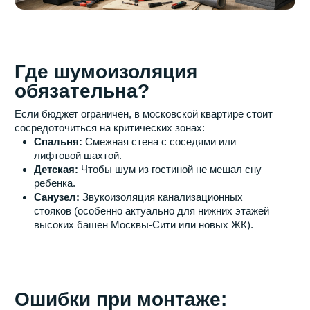
это инвестиция
Качественная звукоизоляция повышает стоимость
вашей квартиры при перепродаже и, что важнее,
сохраняет ваше психологическое здоровье. В 2026 году
закладывать «шумку» в бюджет ремонта новостройки в
Москве — признак дальновидного хозяина.
Устали слышать каждый шаг
соседей?
Звукоизоляция — это инженерная система,
которая требует точного расчета. Мы поможем
подобрать решение под ваш тип дома и бюджет,
не превращая квартиру в тесную коробку.
Наш специалист приедет на замер, оценит
уровень шума и подберет оптимальный пакет
материалов.