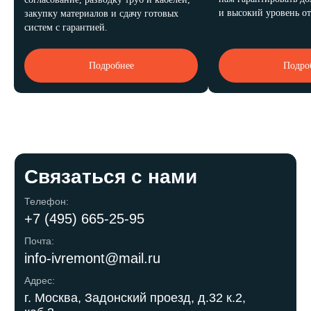
и высокий уровень от
закупку материалов и сдачу готовых
Политика конфиденциальности
систем с гарантией.
ИП Трихук Андрея Игоревна, ИНН 331605065443
Подробнее
Подро
Все права защищены, копирование запрещено и
преследуется законом