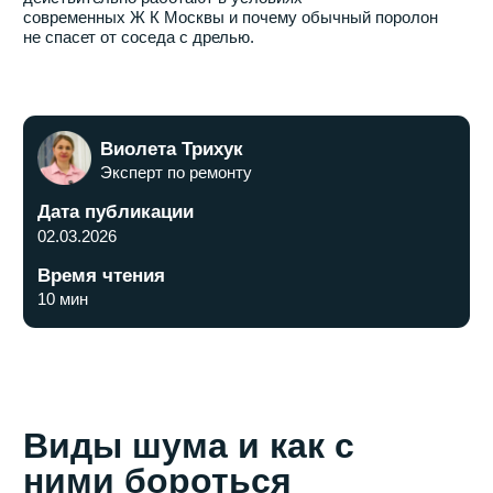
Дата публикации
02.03.2026
Время чтения
10 мин
Виды шума и как с
ними бороться
В многоквартирных домах Москвы мы сталкиваемся с
двумя типами проблем:
1. Воздушный шум:
Телевизор, лай собаки, плач
ребенка. Решается монтажом многослойных стеновых
панелей.
2. Ударный шум:
Топот, передвижение мебели, падение
предметов. Здесь эффективна только звукоизоляция
пола (система «плавающая стяжка») и потолка.
Топ-решения для
звукоизоляции в 2026