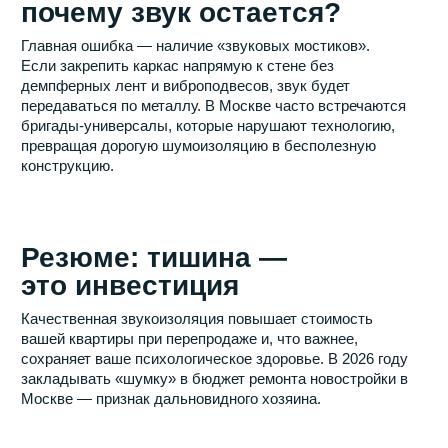
С нами ваш ремонт будет
простым и комфортным
Оставьте заявку на нашем сайте и наш
менеджер свяжется с вами в ближайшее время
для уточнения всех деталей и организации
выезда замерщика
Звоните прямо сейчас:
+7 (495) 665-25-95
Если удобно, пишите:
Или просто оставьте заявку в форме ниже
и мы свяжемся с вами в ближайшее время для
обсуждения всех деталей
+7
Я даю
согласие на обработку моих персональных