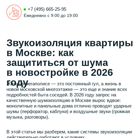
+7 (495) 665-25-95
Ежедневно с 9:00 до 19:00
Звукоизоляция квартиры
в Москве: как
защититься от шума
в новостройке в 2026
году
Жизнь в мегаполисе — это постоянный гул, а жизнь в
новой московской многоэтажке — это еще и знание всех
подробностей быта соседей. В 2026 году запрос на
качественную шумоизоляцию в Москве вырос вдвое:
монолитные и панельные дома отлично проводят ударные
шумы (перфоратор, каблуки) и воздушные звуки (громкая
музыка, разговоры).
В этой статье мы разберем, какие системы звукоизоляции
действительно работают в условиях
современных Ж К Москвы и почему обычный поролон
не спасет от соседа с дрелью.
Виолета Трихук
Эксперт по ремонту