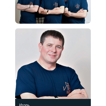
Как мы работаем
Портфолио
Видео-обзор
Связаться с нами
Политика конфиденциальности
ИП Трихук Андрея Игоревна, ИНН 331605065443
Все права защищены, копирование запрещено и
преследуется законом
Игорь