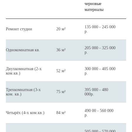
черновые
р
материалы
(
135 000 - 245 000
Ремонт студии
20 м²
3
р.
205 000 - 325 000
Однокомнатная кв.
36 м²
3
р.
Двухкомнатная (2-х
300 000 - 405 000
52 м²
4
ком.кв.)
р.
Трехкомнатная (3-х
395 000 - 480
75 м²
5
ком. кв.)
000р.
490 00 - 560 000
Четырёх (4-х ком.кв.)
84 м²
6
р.
505 000 - 570 000