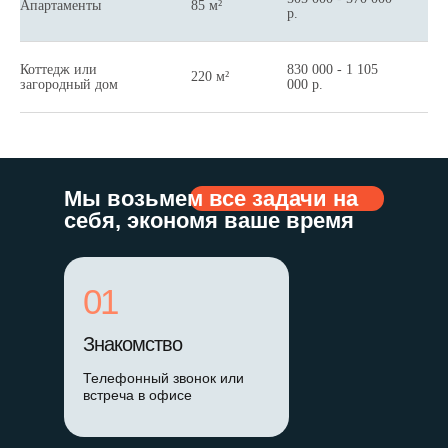
Апартаменты
85 м²
6
р.
Коттедж или
830 000 - 1 105
220 м²
1
загородный дом
000 р.
Мы возьмем все задачи на
себя, экономя ваше время
01
Знакомство
Телефонный звонок или
встреча в офисе