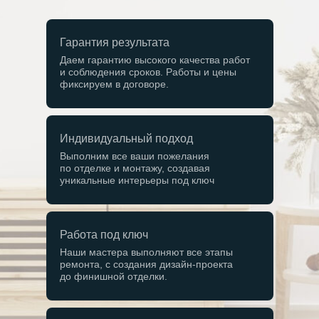
Гарантия результата
Даем гарантию высокого качества работ
и соблюдения сроков. Работы и цены
фиксируем в договоре.
Индивидуальный подход
Выполним все ваши пожелания
по отделке и монтажу, создавая
уникальные интерьеры под ключ
Работа под ключ
Наши
выполненные объекты
Наши мастера выполняют все этапы
ремонта, с создания дизайн-проекта
до финишной отделки.
ЖК «Ленинградка 58»
ЖК «Фести
Дизайн и ремонт квартиры
Дизайн и ремонт