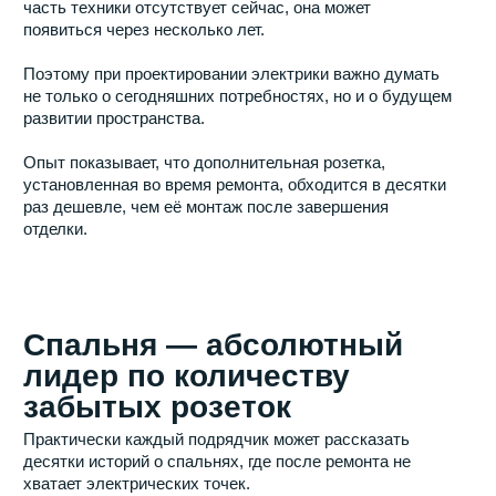
кухни доступ к части коммуникаций становится
ограниченным.
Поэтому проектирование кухни желательно выполнять
ещё до начала электромонтажных работ.
Рабочее место стало
обязательным элементом
квартиры
Даже если человек не работает удалённо на
постоянной основе, потребность в домашнем рабочем
пространстве сегодня возникает практически у всех.
Онлайн-обучение, видеоконференции, работа с
документами, управление финансами и множество
других задач требуют комфортной рабочей зоны.
При этом именно рабочие места часто проектируются
по остаточному принципу.
Через некоторое время владельцы квартиры начинают
использовать сетевые фильтры и удлинители, хотя
избежать этого можно было ещё на этапе ремонта.