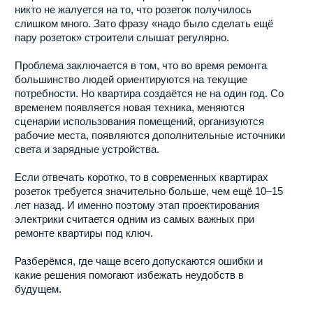
Разберёмся, где чаще всего допускаются ошибки и
какие решения помогают избежать неудобств в
будущем.
Почему старые нормы
больше не работают
Типовая квартира начала 2000-х годов проектировалась
совсем под другой образ жизни. Тогда в комнате мог
находиться телевизор, настольная лампа и один
компьютер. Сегодня даже небольшая спальня способна
одновременно использовать несколько зарядных
устройств, телевизор, робот-пылесос, увлажнитель
воздуха, систему умного дома и дополнительное
освещение.
Количество электроприборов растёт ежегодно. При этом
большинство владельцев квартир не хотят видеть
удлинители, тройники и провода по всему помещению.
Именно поэтому современные проекты
предусматривают значительно более развитую систему
электроснабжения, чем это было принято раньше.