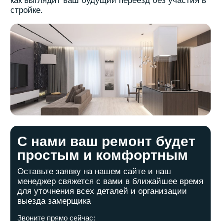
Квартиры
Ремонт
Студия
Черновой
1 комнатная
Косметический
2-х комнатная
Капитальный
3-х комнатная
Дизайнерский
4-х комнатная
Элитный
5-ти комнатная
Евроремонт
Чистовой
О нас
Галерея
Как мы работаем
Портфолио
Видео-обзор
Связаться с нами