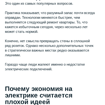
Что делать дальше
Если вы только готовитесь к ремонту квартиры, не стоит
откладывать проектирование электрики на последний
момент. Гораздо эффективнее заранее определить
расположение мебели, техники и рабочих зон, а затем
уже формировать схему электрических точек. Такой
подход позволяет избежать большинства проблем,
которые владельцы квартир обычно обнаруживают уже
после завершения ремонта под ключ.
Хотите переехать в новую
квартиру с чемоданом, а не
с рулеткой и списком
покупок?
Заезжай — это ремонт, где мы делаем всё, чтобы
вы просто жили. Оставьте заявку — расскажем,
как выглядит ваш будущий переезд без участия в
стройке.