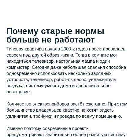
Главная ошибка — думать
о розетках после выбора
отделки
На практике многие начинают планировать электрику
слишком поздно.
Сначала выбираются материалы, обсуждается
интерьер, определяется бюджет ремонта, а вопрос
расположения розеток откладывается на потом. В
результате решения принимаются в спешке, без
понимания будущей расстановки мебели.
Последствия становятся заметны уже после переезда.
Розетка оказывается за шкафом, возле дивана не
хватает точки для зарядки телефона, а в рабочей зоне
приходится использовать удлинители.
Избежать подобных ситуаций можно только одним
способом: сначала определить расположение мебели и
техники, а уже потом проектировать электрику.
Гостиная: помещение, где