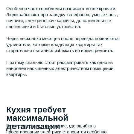
Стоит ли делать запас
Это один из самых популярных вопросов.
Практика показывает, что разумный запас почти всегда
оправдан. Технологии меняются быстрее, чем
выполняется следующий ремонт квартиры. То, что
кажется избыточным сегодня, через несколько лет
может стать нормой.
Конечно, нет смысла превращать стены в сплошной
ряд розеток. Однако несколько дополнительных точек
в стратегически важных местах редко оказываются
лишними.
Гораздо чаще люди жалеют именно о недостатке
электрических подключений.
Почему экономия на
электрике считается
плохой идеей
Среди всех инженерных систем квартиры электрика
относится к тем элементам, которые максимально
сложно модернизировать после завершения ремонта.