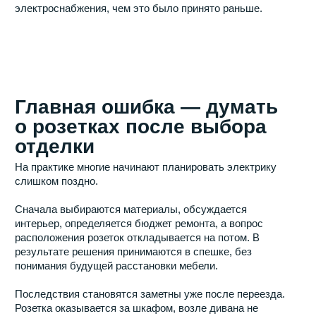
потребность в
электричестве растёт
каждый год
Современная гостиная давно перестала быть комнатой
с телевизором и одной люстрой.
Здесь появляются игровые приставки, аудиосистемы,
роутеры, зарядные станции, торшеры, увлажнители
воздуха и множество других устройств. Даже если
часть техники отсутствует сейчас, она может
появиться через несколько лет.
Поэтому при проектировании электрики важно думать
не только о сегодняшних потребностях, но и о будущем
развитии пространства.
Опыт показывает, что дополнительная розетка,
установленная во время ремонта, обходится в десятки
раз дешевле, чем её монтаж после завершения
отделки.
Спальня — абсолютный
лидер по количеству
забытых розеток
Практически каждый подрядчик может рассказать
десятки историй о спальнях, где после ремонта не
хватает электрических точек.