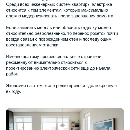
С нами ваш ремонт будет
простым и комфортным
Оставьте заявку на нашем сайте и наш
менеджер свяжется с вами в ближайшее время
для уточнения всех деталей и организации
выезда замерщика
Звоните прямо сейчас:
+7 (495) 665-25-95
Если удобно, пишите:
Или просто оставьте заявку в форме ниже
и мы свяжемся с вами в ближайшее время для
обсуждения всех деталей
+7
Я даю
согласие на обработку моих персональных