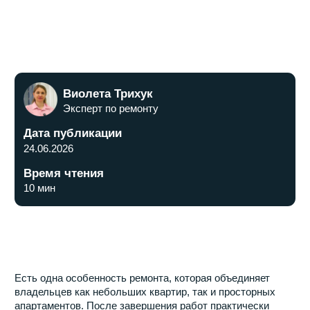
Дата публикации
24.06.2026
Время чтения
10 мин
Есть одна особенность ремонта, которая объединяет
владельцев как небольших квартир, так и просторных
апартаментов. После завершения работ практически
никто не жалуется на то, что розеток получилось
слишком много. Зато фразу «надо было сделать ещё
пару розеток» строители слышат регулярно.
Проблема заключается в том, что во время ремонта
большинство людей ориентируются на текущие
потребности. Но квартира создаётся не на один год. Со
временем появляется новая техника, меняются
сценарии использования помещений, организуются
рабочие места, появляются дополнительные источники
света и зарядные устройства.
Если отвечать коротко, то в современных квартирах
розеток требуется значительно больше, чем ещё 10–15
лет назад. И именно поэтому этап проектирования
электрики считается одним из самых важных при
ремонте квартиры под ключ.