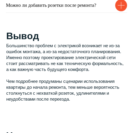
Можно ли добавить розетки после ремонта?
Связаться с нами
Телефон:
+7 (495) 665-25-95
Почта:
info-ivremont@mail.ru
Адрес:
г. Москва, Задонский проезд, д.32 к.2,
каб.3
Остались вопросы?
Заполните форму и мы свяжемся с
вами в ближайшее время