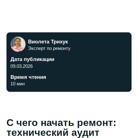
Дата публикации
09.03.2026
Время чтения
10 мин
С чего начать ремонт:
технический аудит
Прежде чем закупать мешки со смесью, в новой
квартире Москвы необходимо провести два важных
этапа:
Профессиональная приемка.
Застройщики часто
сдают квартиры с дефектами: кривые стены,
пустые швы в окнах, неисправная вентиляция.
Проверка тепловизором сэкономит вам от 100 000
рублей на исправлении чужих косяков.
Замер и план коммуникаций.
Даже если вы не
заказываете полный дизайн-проект, технический
план электрики и сантехники обязателен.
Этапы ремонта в новом