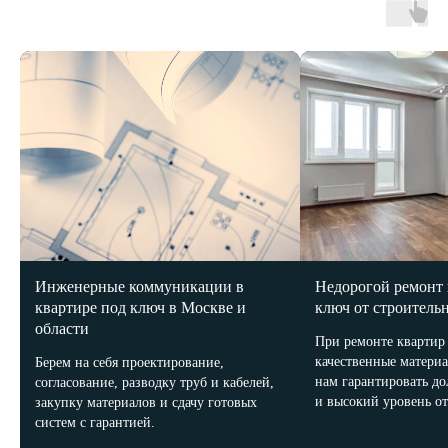
Квартиры
Ремонт
Студия
Черновой
1 комнатная
Косметический
2-х комнатная
Капитальный
3-х комнатная
Дизайнерский
4-х комнатная
Элитный
5-ти комнатная
Евроремонт
Чистовой
О нас
Галерея
Инженерные коммуникации в
Недорогой ремонт 
Как мы работаем
Портфолио
квартире под ключ в Москве и
ключ от строитель
Видео-обзор
области
При ремонте квартир
Связаться с нами
качественные материа
Берем на себя проектирование,
нам гарантировать д
согласование, разводку труб и кабелей,
и высокий уровень от
закупку материалов и сдачу готовых
систем с гарантией.
Политика конфиденциальности