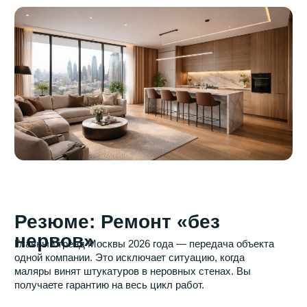
С нами ваш ремонт будет
простым и комфортным
Оставьте заявку на нашем сайте и наш
менеджер свяжется с вами в ближайшее время
для уточнения всех деталей и организации
выезда замерщика
Звоните прямо сейчас:
+7 (495) 665-25-95
Если удобно, пишите:
Или просто оставьте заявку в форме ниже
и мы свяжемся с вами в ближайшее время для
обсуждения всех деталей
+7
Я даю
согласие на обработку моих персональных
данных
в соответствии с
политикой обработки
персональных данных