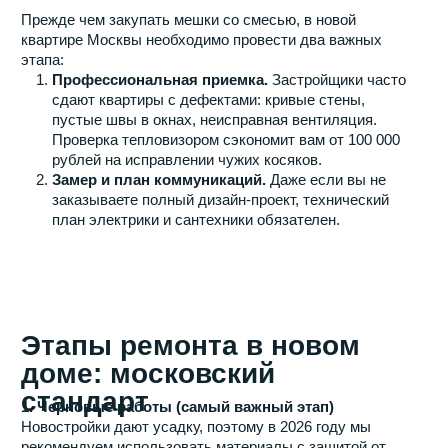
доме: московский
стандарт
1. Черновые работы (самый важный этап)
Новостройки дают усадку, поэтому в 2026 году мы
рекомендуем использовать материалы с защитой от
трещин (армирующую сетку, стеклохолст).
Возведение перегородок (газоблок или ПГП).
Разводка электрики (в среднем 50–80 точек на
двушку).
Штукатурка стен по маякам (геометрия под 90
градусов для кухни и санузла).
2. Инженерные системы
В современных ЖК Москвы (особенно бизнес-класса)
важно уделить внимание:
Шумоизоляция:
без звукоизоляции пола и
смежных с соседями стен комфортной жизни не
будет.
Замена радиаторов:
застройщики часто ставят
бюджетные модели, которые меняют на
внутрипольные конвекторы или стильное
трубчатое отопление.
Коллекторный узел:
Установка системы «умный
дом» и фильтров очистки воды.
3. Чистовая отделка
Когда грязные процессы завершены, начинается
создание уюта: укладка кварцвинила или паркета,
покраска стен, установка натяжных или ГКЛ-потолков.
Примечание: Итоговая стоимость сильно зависит