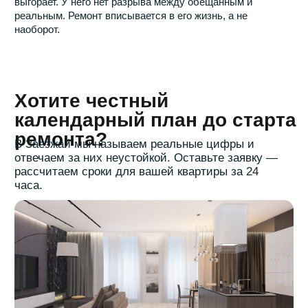
Связаться с нами
Телефон:
+7 (495) 665-25-95
Почта:
info-ivremont@mail.ru
Адрес:
г. Москва, Задонский проезд, д.32 к.2,
каб.3