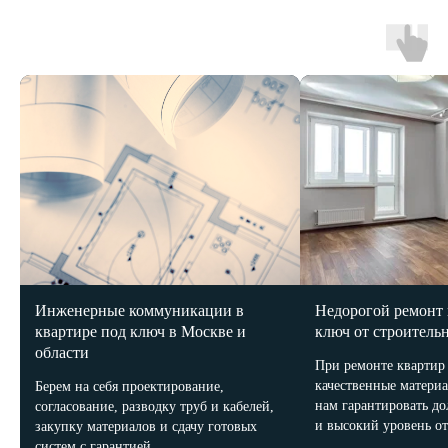
Политика конфиденциальности
ИП Трихук Андрея Игоревна, ИНН 331605065443
Все права защищены, копирование запрещено и
преследуется законом
Инженерные коммуникации в
Недорогой ремонт 
квартире под ключ в Москве и
ключ от строитель
области
При ремонте квартир
качественные материа
Берем на себя проектирование,
нам гарантировать д
согласование, разводку труб и кабелей,
и высокий уровень от
закупку материалов и сдачу готовых
систем с гарантией.