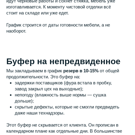
мы стремимся.
Договорная дата
— крайний срок с учётом
резерва. Это дата, за которую мы отвечаем
деньгами.
Если мы сдаём объект позже договорной даты, клиент
получает
неустойку
за каждый день просрочки без
бесконечных судов. Этот пункт работает. За 3 года мы
заплатили неустойку дважды — оба раза из-за
задержек поставщиков окон. Клиенты получили
компенсацию в течение 10 дней после сдачи.
Чего мы не включаем в
сроки
Срок ремонта начинается, когда:
подписан дизайн-проект и спецификация;
утверждён календарный график;
заказаны материалы с длительным сроком
изготовления;
клиент внёс аванс.
Пока клиент думает над цветом фасадов или не может
выбрать смеситель, ремонт не запускается. Не потому
что мы жадные, а потому что заказ мебели на заказ
невозможен без выбора фасадов. Мы не начинаем
стройку с дырками в спецификации.