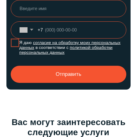
Квартиры
Ремонт
Студия
Черновой
1 комнатная
Косметический
2-х комнатная
Капитальный
3-х комнатная
Дизайнерский
4-х комнатная
Элитный
5-ти комнатная
Евроремонт
Чистовой
О нас
Галерея
Как мы работаем
Портфолио
Видео-обзор
Связаться с нами