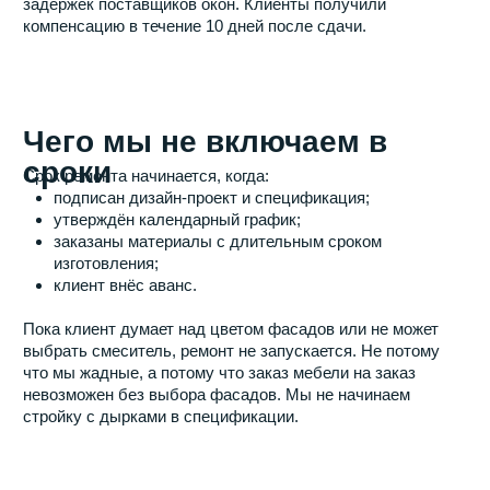
Что даёт клиенту
реалистичный график
Клиент Заезжай планирует переезд и отпуск, не гадая.
Он знает договорную дату сдачи, понимает, что
происходит с резервом, и видит в Приложении 101
статус по каждому этапу. Никаких звонков с фразой
«ещё пару недель, потерпите».
Когда стройка идёт по честному графику, клиент не
выгорает. У него нет разрыва между обещанным и
реальным. Ремонт вписывается в его жизнь, а не
наоборот.
Хотите честный
календарный план до старта
ремонта?
В Заезжай мы называем реальные цифры и
отвечаем за них неустойкой. Оставьте заявку —
рассчитаем сроки для вашей квартиры за 24
часа.