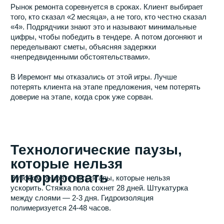
ускорить. Стяжка пола сохнет 28 дней. Штукатурка
между слоями — 2-3 дня. Гидроизоляция
полимеризуется 24-48 часов.
Многие подрядчики «забывают» эти паузы в графике.
Клиент думает, что стройка идёт непрерывно. На деле
работы встают, а бригада ждёт, когда можно будет
продолжить.
В Заезжай все технологические паузы заложены в
график с самого начала. Клиент видит: 28 дней на
стяжку — не простой, а необходимый этап. И не ждёт
чуда.
Производственные циклы
мебели и дверей
Мебель на заказ делается 45-60 дней. Стеклянные
перегородки — 3-4 недели. Двери с покраской по цвету
RAL — 4-6 недель.
В типовом ремонте клиент заказывает эти позиции,
когда уже пора ставить. И получает простой. В Заезжай
мы запускаем производство на старте проекта. Пока
идут черновые работы и сохнет стяжка, мебель уже
изготавливается. К моменту чистовой отделки всё
стоит на складе или уже едет.
График строится от даты готовности мебели, а не