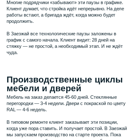
наоборот.
Буфер на непредвиденное
Мы закладываем в график
резерв в 10-15%
от общей
продолжительности. Это буфер на:
задержки поставщиков (фура встала в пробку,
завод закрыл цех на выходные);
непогоду (влажность выше нормы — сушка
дольше);
скрытые дефекты, которые не смогли предвидеть
даже наши технадзоры.
Этот буфер не скрывается от клиента. Он прописан в
календарном плане как отдельные дни. В большинстве
проектов резерв не используется, и клиент получает
квартиру раньше срока. Но если что-то идёт не так,
дата сдачи не сдвигается — мы просто тратим резерв.
Как мы фиксируем сроки
юридически
В договоре Ивремонт прописаны две даты: плановая и
договорная.
Плановая дата
— оптимистичный срок, к которому