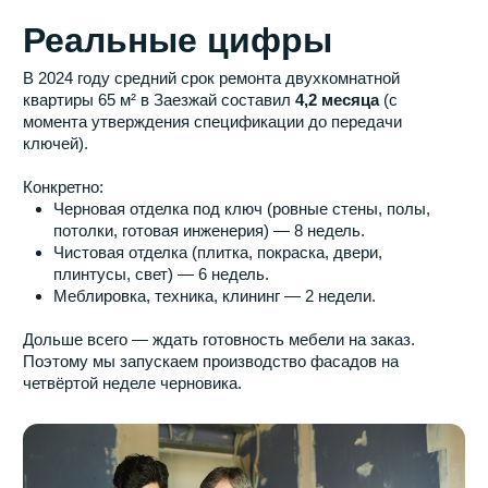
С нами ваш ремонт будет
простым и комфортным
Оставьте заявку на нашем сайте и наш
менеджер свяжется с вами в ближайшее время
для уточнения всех деталей и организации
выезда замерщика
Звоните прямо сейчас:
+7 (495) 665-25-95
Если удобно, пишите:
Или просто оставьте заявку в форме ниже
и мы свяжемся с вами в ближайшее время для
обсуждения всех деталей