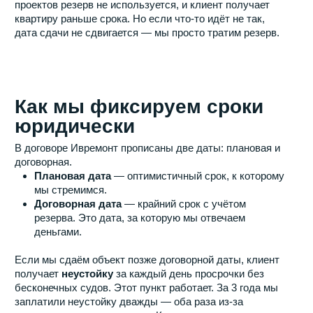
Реальные цифры
В 2024 году средний срок ремонта двухкомнатной
квартиры 65 м² в Заезжай составил
4,2 месяца
(с
момента утверждения спецификации до передачи
ключей).
Конкретно:
Черновая отделка под ключ (ровные стены, полы,
потолки, готовая инженерия) — 8 недель.
Чистовая отделка (плитка, покраска, двери,
плинтусы, свет) — 6 недель.
Меблировка, техника, клининг — 2 недели.
Дольше всего — ждать готовность мебели на заказ.
Поэтому мы запускаем производство фасадов на
четвёртой неделе черновика.