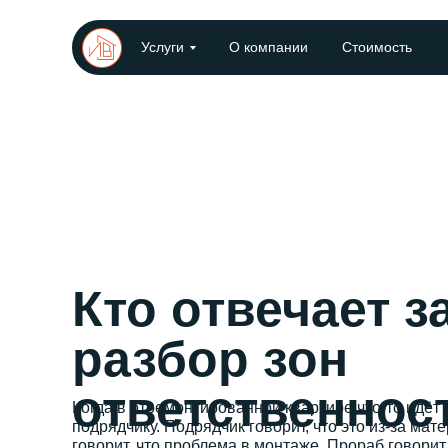
Услуги
О компании
Стоимость
Кто отвечает з
разбор зон
ответственнос
Когда в отремонтированной квартире что-то идёт 
подрядчику. Подрядчик говорит, что это из-за ма
говорит, что проблема в монтаже. Прораб говорит,