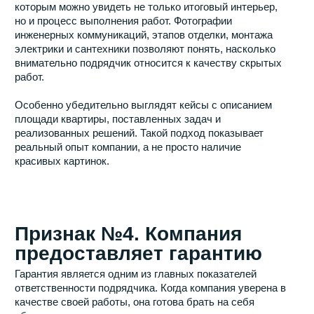
требуют времени на высыхание, инженерные системы
нуждаются в проверке, а поставки отдельных позиций
могут занимать несколько недель.
Поэтому добросовестный подрядчик сначала
анализирует проект и только после этого называет
реальные сроки выполнения работ.
Признак №7. На объекте
существует система
контроля качества
Ошибки могут возникать даже у опытных
специалистов. Вопрос не в том, случаются ли они, а в
том, насколько быстро выявляются и устраняются.
Именно поэтому профессиональные компании
внедряют внутреннюю систему контроля качества.
Руководитель проекта или специалист технического
надзора регулярно проверяет выполненные работы,
контролирует соблюдение технологий и оценивает
соответствие результата проектной документации.
Для заказчика это означает значительно более
высокий уровень предсказуемости результата.