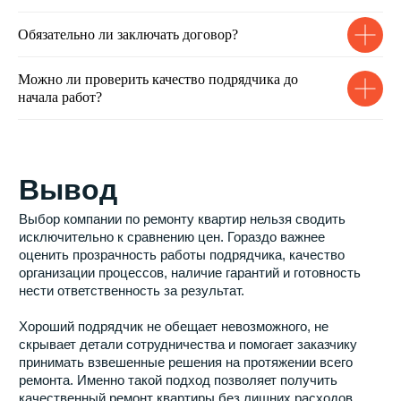
Обязательно ли заключать договор?
Можно ли проверить качество подрядчика до
начала работ?
Квартиры
Ремонт
Студия
Черновой
1 комнатная
Косметический
2-х комнатная
Капитальный
3-х комнатная
Дизайнерский
4-х комнатная
Элитный
5-ти комнатная
Евроремонт
Чистовой
О нас
Галерея
Как мы работаем
Портфолио
Видео-обзор
Связаться с нами