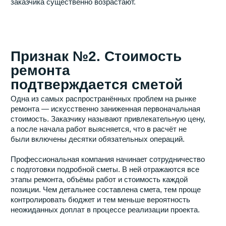
позиции. Чем детальнее составлена смета, тем проще
контролировать бюджет и тем меньше вероятность
неожиданных доплат в процессе реализации проекта.
Особенно важно уточнить, какие работы могут
потребовать корректировки бюджета и при каких
условиях это возможно.
Признак №3. У компании есть
реальные объекты, а не
только красивые фотографии
Практически каждая фирма по ремонту квартир
демонстрирует портфолио. Однако далеко не каждое
портфолио одинаково полезно для заказчика.
Настоящую ценность представляют проекты, по
которым можно увидеть не только итоговый интерьер,
но и процесс выполнения работ. Фотографии
инженерных коммуникаций, этапов отделки, монтажа
электрики и сантехники позволяют понять, насколько
внимательно подрядчик относится к качеству скрытых
работ.
Особенно убедительно выглядят кейсы с описанием
площади квартиры, поставленных задач и