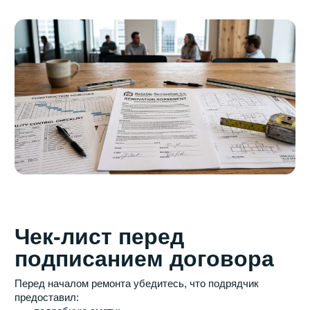
Связаться с нами
Телефон:
+7 (495) 665-25-95
Почта:
info-ivremont@mail.ru
Адрес:
г. Москва, Задонский проезд, д.32 к.2,
каб.3
Остались вопросы?