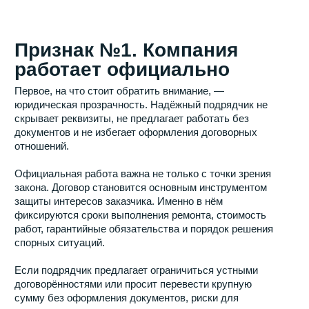
были включены десятки обязательных операций.
Профессиональная компания начинает сотрудничество
с подготовки подробной сметы. В ней отражаются все
этапы ремонта, объёмы работ и стоимость каждой
позиции. Чем детальнее составлена смета, тем проще
контролировать бюджет и тем меньше вероятность
неожиданных доплат в процессе реализации проекта.
Особенно важно уточнить, какие работы могут
потребовать корректировки бюджета и при каких
условиях это возможно.
Признак №2. Стоимость
ремонта
подтверждается сметой
Одна из самых распространённых проблем на рынке
ремонта — искусственно заниженная первоначальная
стоимость. Заказчику называют привлекательную цену,
а после начала работ выясняется, что в расчёт не
были включены десятки обязательных операций.
Профессиональная компания начинает сотрудничество
с подготовки подробной сметы. В ней отражаются все
этапы ремонта, объёмы работ и стоимость каждой