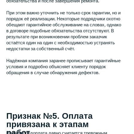
Признак №8. Подрядчик
помогает принимать
технические решения
Современный ремонт включает сотни решений,
которые напрямую влияют на удобство дальнейшей
эксплуатации квартиры. Выбор электрики, сантехники,
отделочных материалов, шумоизоляции и инженерных
систем требует профессионального подхода.
Опытная ремонтная компания не ограничивается
выполнением указаний клиента, а помогает оценить
плюсы и минусы различных вариантов. Благодаря
этому заказчик получает не только ремонт, но и
экспертную поддержку на протяжении всего проекта.
Признак №9. Компания
поддерживает
постоянную связь с
клиентом
Для многих владельцев квартир ремонт становится
источником стресса именно из-за недостатка
информации. Когда заказчик не понимает, что
происходит на объекте, возникает ощущение потери