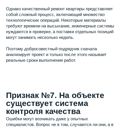
выглядят естественно
Отзывы остаются важным инструментом оценки
подрядчика, однако подходить к их изучению стоит
критически.
Слишком большое количество однотипных
восторженных комментариев вызывает не меньше
вопросов, чем полное отсутствие отзывов. Гораздо
больше доверия вызывают подробные истории
клиентов, в которых описаны особенности проекта,
сложности ремонта и полученный результат.
Дополнительным преимуществом становятся отзывы с
фотографиями объекта и конкретными деталями
сотрудничества.
Признак №12.
Специалисты готовы
отвечать на неудобные
вопросы
Профессионалов отличает не умение красиво
продавать услуги, а способность аргументированно
объяснять свои решения.
Перед заключением договора стоит задать подрядчику
вопросы о технологии выполнения работ, структуре
сметы, гарантиях и возможных рисках проекта. Если