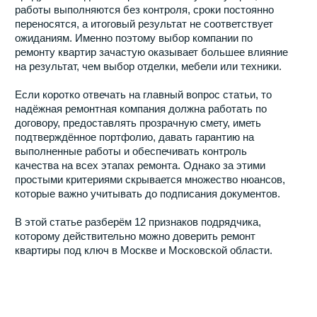
Почему выбор
подрядчика стал
сложнее
Ещё несколько лет назад большинство заказчиков
ориентировались на рекомендации знакомых. Сегодня
рынок стал значительно шире. Наряду с крупными
ремонтными компаниями работают десятки небольших
бригад, посредников и частных мастеров. Многие
предлагают привлекательные цены и обещают
завершить ремонт в рекордные сроки.
Проблема заключается в том, что оценить качество
будущей работы до начала ремонта практически
невозможно. Красивый сайт, привлекательные
фотографии и уверенные обещания менеджера далеко
не всегда говорят о профессионализме подрядчика.
Именно поэтому важно смотреть не на рекламу, а на
реальные показатели работы компании.
Признак №1. Компания