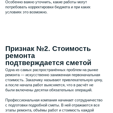
реализованных решений. Такой подход показывает
реальный опыт компании, а не просто наличие
красивых картинок.
Признак №4. Компания
предоставляет гарантию
Гарантия является одним из главных показателей
ответственности подрядчика. Когда компания уверена в
качестве своей работы, она готова брать на себя
обязательства и после завершения ремонта.
При этом важно уточнить не только срок гарантии, но и
порядок её реализации. Некоторые подрядчики охотно
обещают гарантийное обслуживание на словах, однако
в договоре подобные обязательства отсутствуют. В
результате при возникновении проблем заказчик
остаётся один на один с необходимостью устранять
недостатки за собственный счёт.
Надёжная компания заранее прописывает гарантийные
условия и подробно объясняет клиенту порядок
обращения в случае обнаружения дефектов.