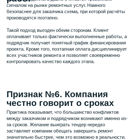
контроля над ситуацией.
Современные подрядчики решают эту проблему за
счёт регулярной отчётности, фотофиксации этапов
работ и постоянной коммуникации с клиентом. Чем
прозрачнее организован процесс взаимодействия, тем
проще избежать недопонимания и конфликтов.
Признак №10. Компания
имеет опыт реализации
сложных проектов
Особенно внимательно стоит изучать опыт
подрядчика, если речь идёт о ремонте квартиры
бизнес-класса, дизайнерском ремонте или проекте с
перепланировкой.
Подобные объекты требуют высокого уровня
организации, грамотной координации специалистов и
глубокого понимания инженерных процессов. Опыт
работы со сложными проектами обычно говорит о
зрелости внутренних процессов компании и её
способности справляться с нестандартными задачами.
Признак №11. Отзывы