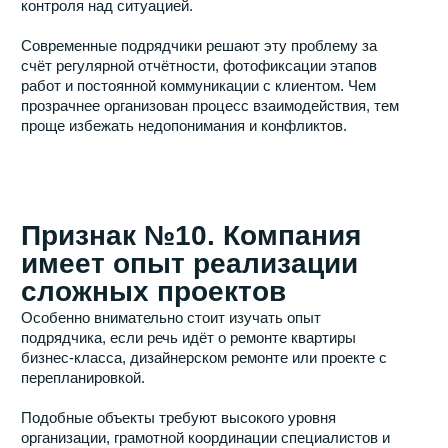
оценить прозрачность работы подрядчика, качество
организации процессов, наличие гарантий и готовность
нести ответственность за результат.
Хороший подрядчик не обещает невозможного, не
скрывает детали сотрудничества и помогает заказчику
принимать взвешенные решения на протяжении всего
ремонта. Именно такой подход позволяет получить
качественный ремонт квартиры без лишних расходов,
затягивания сроков и неприятных сюрпризов после
завершения работ.
Хотите переехать в новую
квартиру с чемоданом, а не
с рулеткой и списком
покупок?
Заезжай — это ремонт, где мы делаем всё, чтобы
вы просто жили. Оставьте заявку — расскажем,
как выглядит ваш будущий переезд без участия в
стройке.