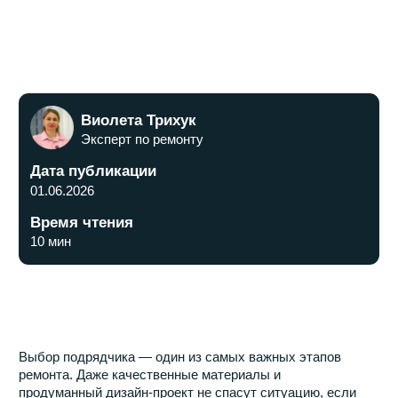
Дата публикации
01.06.2026
Время чтения
10 мин
Выбор подрядчика — один из самых важных этапов
ремонта. Даже качественные материалы и
продуманный дизайн-проект не спасут ситуацию, если
работы выполняются без контроля, сроки постоянно
переносятся, а итоговый результат не соответствует
ожиданиям. Именно поэтому выбор компании по
ремонту квартир зачастую оказывает большее влияние
на результат, чем выбор отделки, мебели или техники.
Если коротко отвечать на главный вопрос статьи, то
надёжная ремонтная компания должна работать по
договору, предоставлять прозрачную смету, иметь
подтверждённое портфолио, давать гарантию на
выполненные работы и обеспечивать контроль
качества на всех этапах ремонта. Однако за этими
простыми критериями скрывается множество нюансов,
которые важно учитывать до подписания документов.
В этой статье разберём 12 признаков подрядчика,
которому действительно можно доверить ремонт
квартиры под ключ в Москве и Московской области.