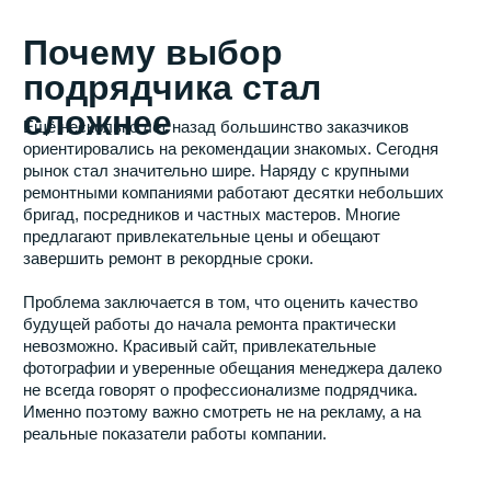
работает официально
Первое, на что стоит обратить внимание, —
юридическая прозрачность. Надёжный подрядчик не
скрывает реквизиты, не предлагает работать без
документов и не избегает оформления договорных
отношений.
Официальная работа важна не только с точки зрения
закона. Договор становится основным инструментом
защиты интересов заказчика. Именно в нём
фиксируются сроки выполнения ремонта, стоимость
работ, гарантийные обязательства и порядок решения
спорных ситуаций.
Если подрядчик предлагает ограничиться устными
договорённостями или просит перевести крупную
сумму без оформления документов, риски для
заказчика существенно возрастают.
Признак №2. Стоимость
ремонта
подтверждается сметой
Одна из самых распространённых проблем на рынке
ремонта — искусственно заниженная первоначальная
стоимость. Заказчику называют привлекательную цену,
а после начала работ выясняется, что в расчёт не