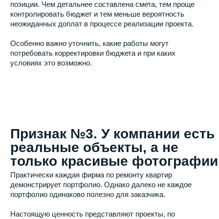
Признак №5. Оплата
привязана к этапам
работ
Полная предоплата давно считается тревожным
сигналом на рынке ремонтных услуг. Намного
безопаснее для заказчика схема, при которой расчёты
производятся поэтапно.
Такой подход выгоден обеим сторонам. Клиент
оплачивает только фактически выполненные работы, а
подрядчик получает понятный график финансирования
проекта. Кроме того, поэтапная оплата дисциплинирует
всех участников ремонта и позволяет своевременно
контролировать качество каждого этапа.
Признак №6. Компания
честно говорит о сроках
Практика показывает, что большинство конфликтов
между заказчиком и подрядчиком возникают именно из-
за сроков. Желание выиграть тендер нередко
заставляет компании обещать завершить ремонт
значительно быстрее, чем это возможно в реальности.
Однако качественный ремонт квартиры представляет
собой сложный процесс, включающий множество
технологических операций. Некоторые материалы